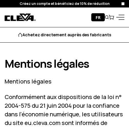
Créez un compte et bénéficiez de 10% de réduction
Fer
Passer au contenu
FR
Recherche
Chariot
Cleva
Menu
Achetez directement auprès des fabricants
Mentions légales
Mentions légales
Conformément aux dispositions de la loi n°
2004-575 du 21 juin 2004 pour la confiance
dans l'économie numérique, les utilisateurs
du site eu.cleva.com sont informés de