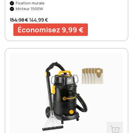
Fixation murale
Moteur 1500W
Prix normal
Prix soldé
154,98 €
144,99 €
Économisez 9,99 €