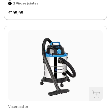
2 Pièces jointes
Prix normal
€199,99
Acheter m
Vacmaster