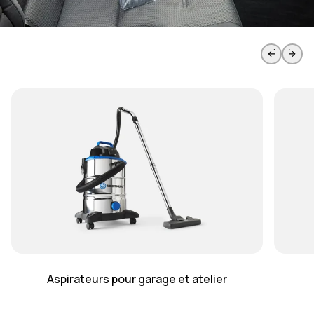
Passer à la page de la diapositive précédente
Passer à
Aspirateurs pour garage et atelier