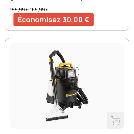
Prix normal
Prix soldé
199,99 €
169,99 €
Économisez 30,00 €
Acheter m