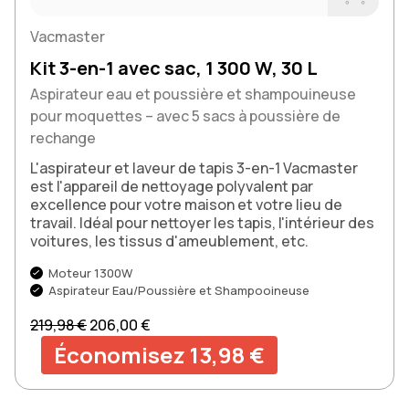
Acheter m
Vacmaster
Kit 3-en-1 avec sac, 1 300 W, 30 L
Aspirateur eau et poussière et shampouineuse
pour moquettes – avec 5 sacs à poussière de
rechange
L'aspirateur et laveur de tapis 3-en-1 Vacmaster
est l'appareil de nettoyage polyvalent par
excellence pour votre maison et votre lieu de
travail. Idéal pour nettoyer les tapis, l'intérieur des
voitures, les tissus d'ameublement, etc.
Moteur 1300W
Aspirateur Eau/Poussière et Shampooineuse
Prix normal
Prix soldé
219,98 €
206,00 €
Économisez 13,98 €