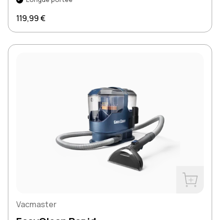
Prix régulier
119,99 €
Acheter m
Vacmaster