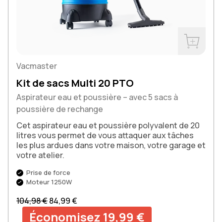
Acheter m
Vacmaster
Kit de sacs Multi 20 PTO
Aspirateur eau et poussière – avec 5 sacs à
poussière de rechange
Cet aspirateur eau et poussière polyvalent de 20
litres vous permet de vous attaquer aux tâches
les plus ardues dans votre maison, votre garage et
votre atelier.
Prise de force
Moteur 1250W
Prix normal
Prix soldé
104,98 €
84,99 €
Économisez 19,99 €