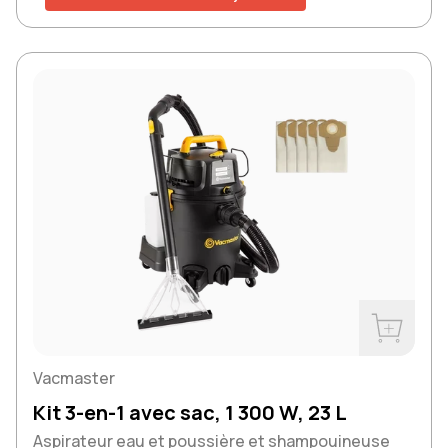
Acheter m
Vacmaster
Kit 3-en-1 avec sac, 1 300 W, 23 L
Aspirateur eau et poussière et shampouineuse