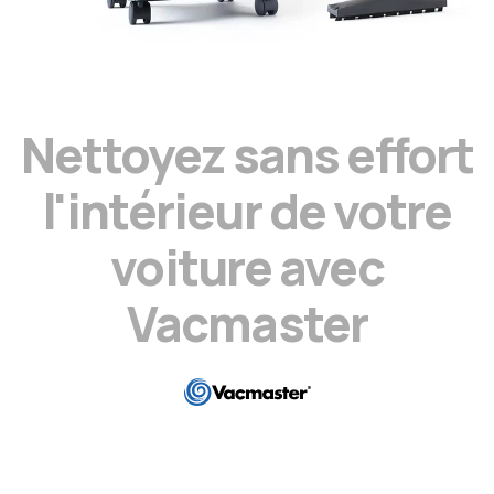
N
e
t
t
o
y
e
z
s
a
n
s
e
f
f
o
r
t
l
'
i
n
t
é
r
i
e
u
r
d
e
v
o
t
r
e
v
o
i
t
u
r
e
a
v
e
c
V
a
c
m
a
s
t
e
r