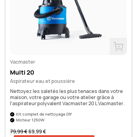
Acheter m
Vacmaster
Multi 20
Aspirateur eau et poussière
Nettoyez les saletés les plus tenaces dans votre
maison, votre garage ou votre atelier grâce à
l'aspirateur polyvalent Vacmaster 20 L Vacmaster .
Kit complet de nettoyage DIY
Moteur 1250W
Prix normal
Prix soldé
79,99 €
69,99 €