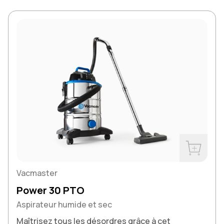
Acheter m
Vacmaster
Power 30 PTO
Aspirateur humide et sec
Maîtrisez tous les désordres grâce à cet