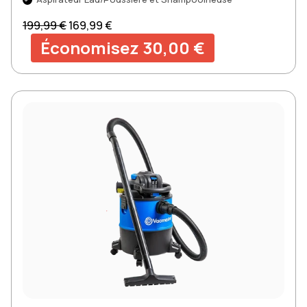
Prix normal
Prix soldé
199,99 €
169,99 €
Économisez 30,00 €