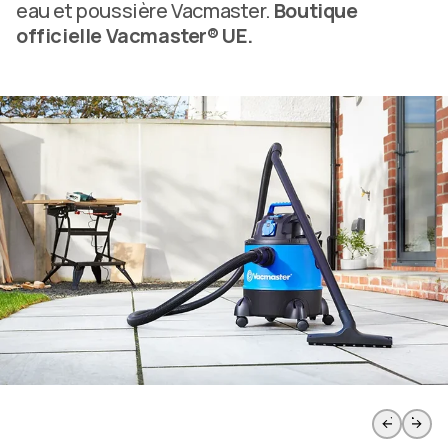
eau et poussière Vacmaster.
Boutique
officielle Vacmaster® UE.
Passer à la page de la diapositive précédente
Passer à