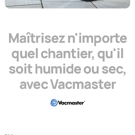
M
a
î
t
r
i
s
e
z
n
'
i
m
p
o
r
t
e
q
u
e
l
c
h
a
n
t
i
e
r
,
q
u
'
i
l
s
o
i
t
h
u
m
i
d
e
o
u
s
e
c
,
a
v
e
c
V
a
c
m
a
s
t
e
r