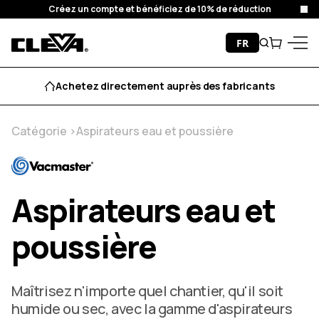
Créez un compte et bénéficiez de 10% de réduction
Fer
Passer au contenu
FR
Recherche
Chariot
Cleva
Menu
Achetez directement auprès des fabricants
Catégorie
Aspirateurs eau et poussière
Aspirateurs eau et
poussière
Maîtrisez n'importe quel chantier, qu'il soit
humide ou sec, avec la gamme d'aspirateurs