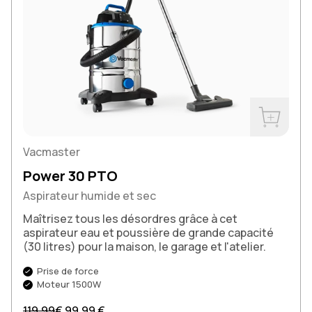
Acheter m
Vacmaster
Power 30 PTO
Aspirateur humide et sec
Maîtrisez tous les désordres grâce à cet
aspirateur eau et poussière de grande capacité
(30 litres) pour la maison, le garage et l'atelier.
Prise de force
Moteur 1500W
Prix normal
Prix soldé
119,99
€
99,99 €