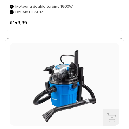
Moteur à double turbine 1600W
Double HEPA 13
Prix normal
€149,99
Acheter m