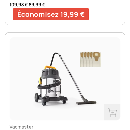
Prix normal
Prix soldé
109,98 €
89,99 €
Économisez 19,99 €
Acheter m
Vacmaster