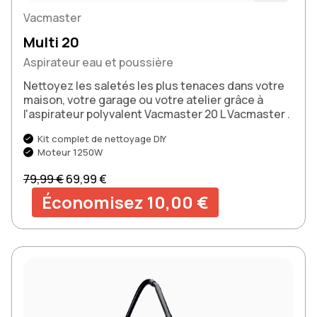
Acheter m
Vacmaster
Multi 20
Aspirateur eau et poussière
Nettoyez les saletés les plus tenaces dans votre
maison, votre garage ou votre atelier grâce à
l'aspirateur polyvalent Vacmaster 20 L Vacmaster .
Kit complet de nettoyage DIY
Moteur 1250W
Prix normal
Prix soldé
79,99 €
69,99 €
Économisez 10,00 €