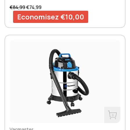
Prix normal
Prix de vente
€84,99
€74,99
Economisez €10,00
Acheter m
Vacmaster