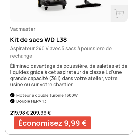
Acheter m
Vacmaster
Kit de sacs WD L38
Aspirateur 240 V avec 5 sacs à poussière de
rechange
Éliminez davantage de poussière, de saletés et de
liquides grâce à cet aspirateur de classe L d'une
grande capacité (38 l) dans votre atelier, votre
usine ou sur votre chantier.
Moteur à double turbine 1600W
Double HEPA 13
Prix normal
Prix soldé
219,98 €
209,99 €
Économisez 9,99 €