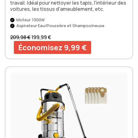
travail. Idéal pour nettoyer les tapis, l'intérieur des
voitures, les tissus d'ameublement, etc.
Moteur 1300W
Aspirateur Eau/Poussière et Shampooineuse
Prix normal
Prix soldé
209,98 €
199,99 €
Économisez 9,99 €