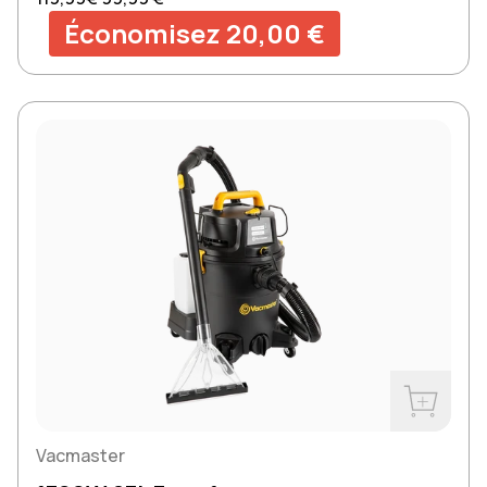
Économisez 20,00 €
Acheter m
Vacmaster