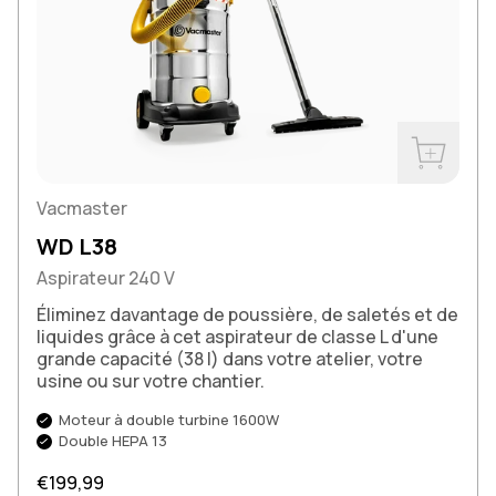
Acheter m
Vacmaster
WD L38
Aspirateur 240 V
Éliminez davantage de poussière, de saletés et de
liquides grâce à cet aspirateur de classe L d'une
grande capacité (38 l) dans votre atelier, votre
usine ou sur votre chantier.
Moteur à double turbine 1600W
Double HEPA 13
Prix normal
€199,99