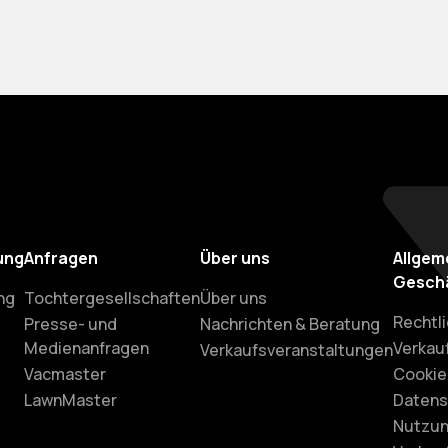
ung
Anfragen
Über uns
Allgem
Gesch
ng
Tochtergesellschaften
Über uns
Rechtli
Presse- und
Nachrichten & Beratung
Medienanfragen
Verkau
Verkaufsveranstaltungen
Vacmaster
Cookie-
LawnMaster
Daten
Nutzun