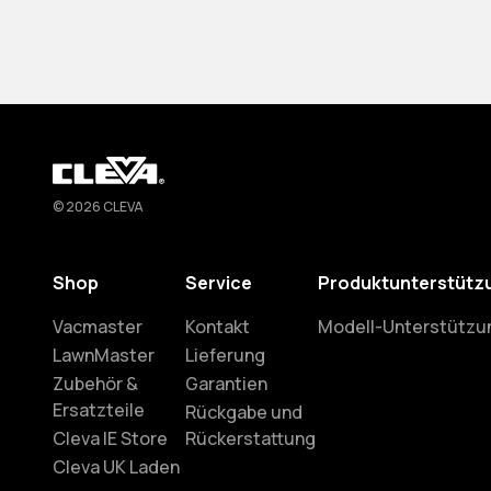
Cleva
© 2026 CLEVA
Shop
Service
Produktunterstütz
Vacmaster
Kontakt
Modell-Unterstützu
LawnMaster
Lieferung
Zubehör &
Garantien
Ersatzteile
Rückgabe und
Cleva IE Store
Rückerstattung
Cleva UK Laden