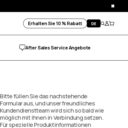
Schließ
Erhalten Sie 10 % Rabatt
DE
Suche
Konto
Wagen
After Sales Service Angebote
Bitte füllen Sie das nachstehende
Formular aus, und unser freundliches
Kundendienstteam wird sich so bald wie
möglich mit Ihnen in Verbindung setzen.
Für spezielle Produktinformationen