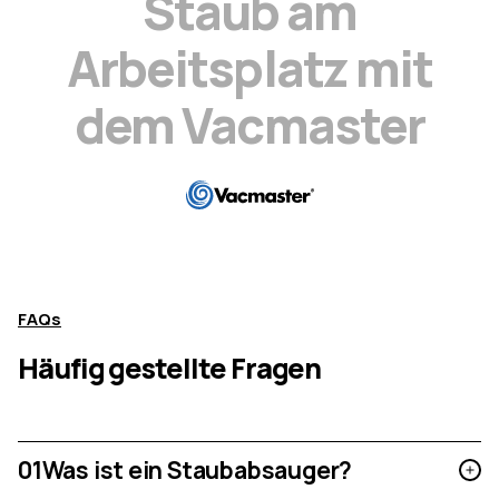
S
t
a
u
b
a
m
A
r
b
e
i
t
s
p
l
a
t
z
m
i
t
d
e
m
V
a
c
m
a
s
t
e
r
FAQs
Häufig gestellte Fragen
01
Was ist ein Staubabsauger?