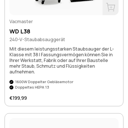
Jetzt kau
Vacmaster
WD L38
240-V-Staubabsauggerät
Mit diesem leistungsstarken Staubsauger der L-
Klasse mit 38 l Fassungsvermögen können Sie in
Ihrer Werkstatt, Fabrik oder auf Ihrer Baustelle
mehr Staub, Schmutz und Flüssigkeiten
aufnehmen.
1600W Doppelter Gebläsemotor
Doppeltes HEPA 13
Regulärer Preis
€199,99