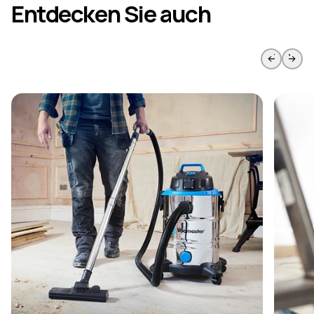
Entdecken Sie auch
Zur vorherigen Seite springen
Weiter 