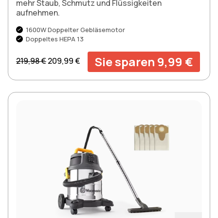
mehr Staub, Schmutz und Flüssigkeiten
aufnehmen.
1600W Doppelter Gebläsemotor
Doppeltes HEPA 13
Regulärer Preis
Aktionspreis
Sie sparen 9,99 €
219,98 €
209,99 €