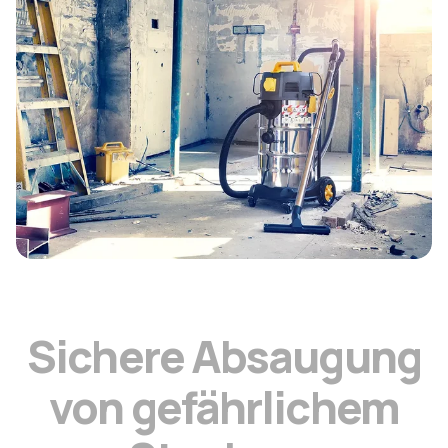
S
i
c
h
e
r
e
A
b
s
a
u
g
u
n
g
v
o
n
g
e
f
ä
h
r
l
i
c
h
e
m