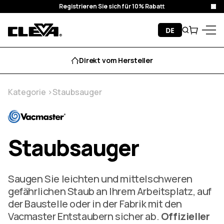
Registrieren Sie sich für 10% Rabatt
Sch
Zum Inhalt springen
DE
Suche
Wagen
Cleva
Menü
Direkt vom Hersteller
Kategorie
Staubsauger
Staubsauger
Saugen Sie leichten und mittelschweren
gefährlichen Staub an Ihrem Arbeitsplatz, auf
der Baustelle oder in der Fabrik mit den
Vacmaster Entstaubern sicher ab.
Offizieller