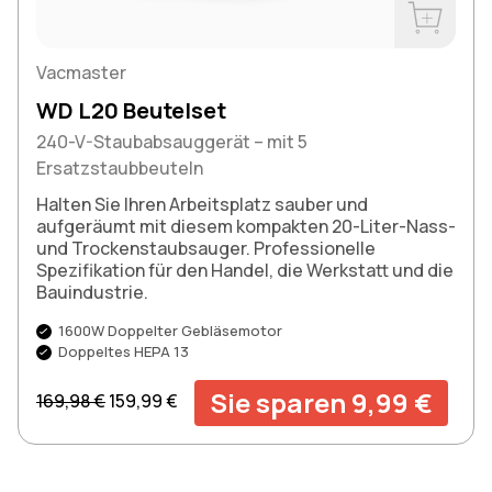
Jetzt kau
Vacmaster
WD L20 Beutelset
240-V-Staubabsauggerät – mit 5
Ersatzstaubbeuteln
Halten Sie Ihren Arbeitsplatz sauber und
aufgeräumt mit diesem kompakten 20-Liter-Nass-
und Trockenstaubsauger. Professionelle
Spezifikation für den Handel, die Werkstatt und die
Bauindustrie.
1600W Doppelter Gebläsemotor
Doppeltes HEPA 13
Regulärer Preis
Aktionspreis
Sie sparen 9,99 €
169,98 €
159,99 €