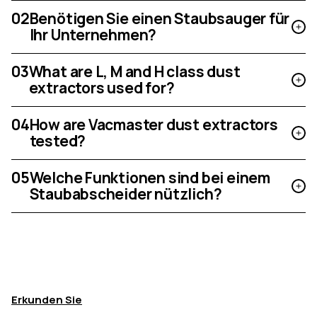
02
Benötigen Sie einen Staubsauger für
Ihr Unternehmen?
03
What are L, M and H class dust
extractors used for?
04
How are Vacmaster dust extractors
tested?
05
Welche Funktionen sind bei einem
Staubabscheider nützlich?
Erkunden Sie