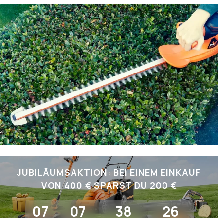
JUBILÄUMSAKTION: BEI EINEM EINKAUF
VON 400 € SPARST DU 200 €
07
07
38
25