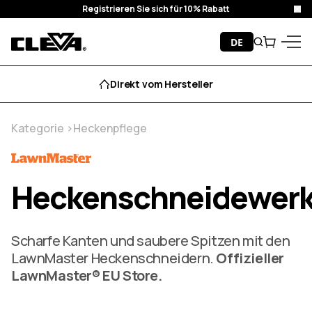
Registrieren Sie sich für 10% Rabatt
Sch
Zum Inhalt springen
DE
Suche
Wagen
Cleva
Menü
Direkt vom Hersteller
Kategorie
Heckenpflege
Heckenschneidewer
Scharfe Kanten und saubere Spitzen mit den
LawnMaster Heckenschneidern.
Offizieller
LawnMaster® EU Store.