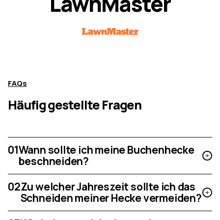
L
a
w
n
M
a
s
t
e
r
FAQs
Häufig gestellte Fragen
01
Wann sollte ich meine Buchenhecke
beschneiden?
02
Zu welcher Jahreszeit sollte ich das
Schneiden meiner Hecke vermeiden?