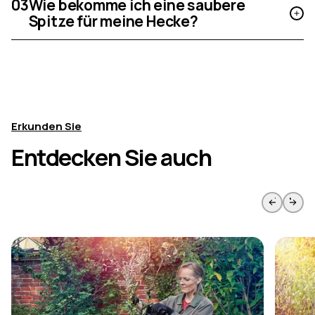
03
Wie bekomme ich eine saubere
Spitze für meine Hecke?
Erkunden Sie
Entdecken Sie auch
Zur vorherigen Seite springen
Weiter 