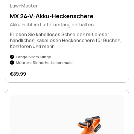
LawnMaster
MX 24-V-Akku-Heckenschere
Akku nicht im Lieferumfang enthalten
Erleben Sie kabelloses Schneiden mit dieser
handlichen, kabellosen Heckenschere für Buchen,
Koniferen und mehr.
Lange 52cm Klinge
Mehrere Sicherheitsmerkmale
Regulärer Preis
€89,99