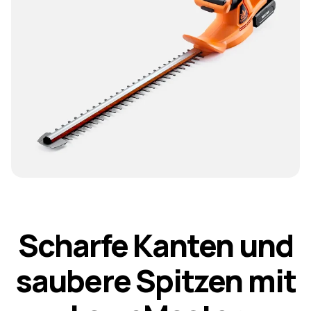
S
c
h
a
r
f
e
K
a
n
t
e
n
u
n
d
s
a
u
b
e
r
e
S
p
i
t
z
e
n
m
i
t