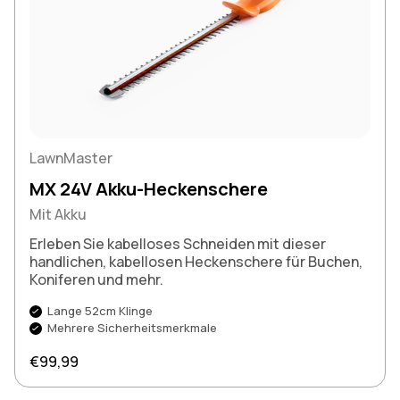
LawnMaster
MX 24V Akku-Heckenschere
Mit Akku
Erleben Sie kabelloses Schneiden mit dieser
handlichen, kabellosen Heckenschere für Buchen,
Koniferen und mehr.
Lange 52cm Klinge
Mehrere Sicherheitsmerkmale
Regulärer Preis
€99,99