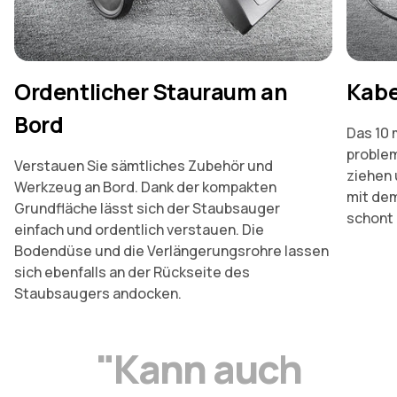
Ordentlicher Stauraum an
Kabe
Bord
Das 10 
problem
Verstauen Sie sämtliches Zubehör und
ziehen 
Werkzeug an Bord. Dank der kompakten
mit de
Grundfläche lässt sich der Staubsauger
schont 
einfach und ordentlich verstauen. Die
Bodendüse und die Verlängerungsrohre lassen
sich ebenfalls an der Rückseite des
Staubsaugers andocken.
"
K
a
n
n
a
u
c
h