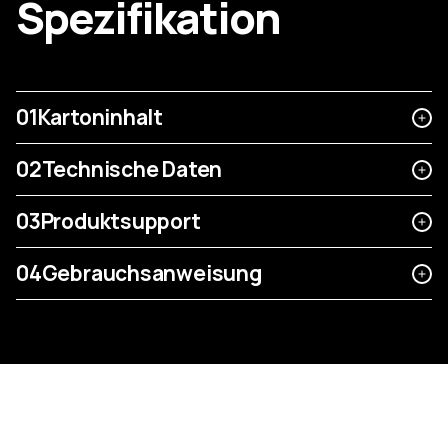
Spezifikation
01
Kartoninhalt
02
Technische Daten
03
Produktsupport
04
Gebrauchsanweisung