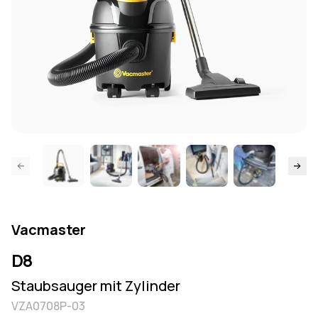
springen
Weiter 
Vacmaster
D8
Staubsauger mit Zylinder
VZA0708P-03