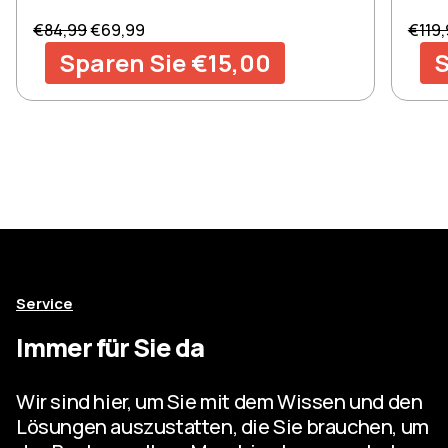
Regular price
Sale price
Regul
€84,99
€69,99
€119
Sparen Sie €15,00
S
Service
Immer für Sie da
Wir sind hier, um Sie mit dem Wissen und den
Lösungen auszustatten, die Sie brauchen, um