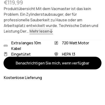
Regulärer Preis
€119,99
Produktübersicht Mit dem Vacmaster ist das kein
Problem. Ein Zylinderstaubsauger, der für
professionelle Sauberkeit zu Hause oder am
Arbeitsplatz entwickelt wurde. Technische Daten und
Leistung Der…
Mehr lesen
Extra langes 10m
720 Watt Motor
Kabel
Eingetütet
HEPA 13
Varianten
Benachrichtigen Sie mich, wenn verfügbar
Kostenlose Lieferung