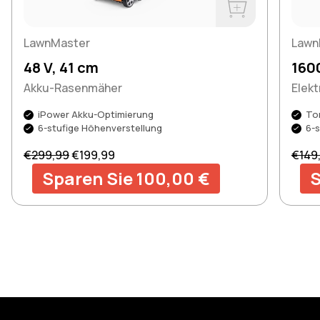
Buy Now
LawnMaster
Lawn
48 V, 41 cm
160
Akku-Rasenmäher
Elek
iPower Akku-Optimierung
To
6-stufige Höhenverstellung
6-s
Regular price
Sale price
Regul
€299,99
€199,99
€149
Sparen Sie 100,00 €
S