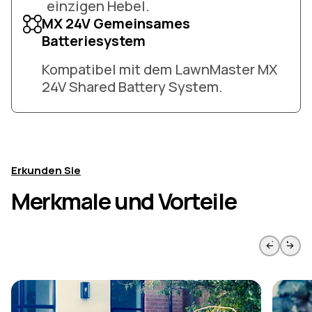
einzigen Hebel.
MX 24V Gemeinsames
Batteriesystem
Kompatibel mit dem LawnMaster MX
24V Shared Battery System.
Erkunden Sie
Merkmale und Vorteile
Zur vorherigen Seite springen
Weiter 