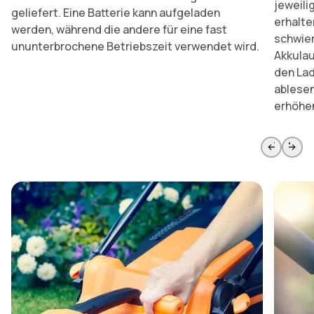
jeweil
geliefert. Eine Batterie kann aufgeladen
erhalte
werden, während die andere für eine fast
schwie
ununterbrochene Betriebszeit verwendet wird.
Akkulau
den La
ablesen
erhöhe
Zur vorherigen Seite springen
Weiter 