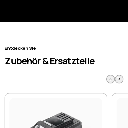
Entdecken Sie
Zubehör & Ersatzteile
Zur vorherigen Seite springen
Weiter 