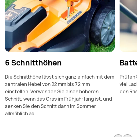
6 Schnitthöhen
Batt
Die Schnitthöhe lässt sich ganz einfach mit dem
Prüfen 
zentralen Hebel von 22 mm bis 72 mm
viel Lad
einstellen. Verwenden Sie einen höheren
den Ra
Schnitt, wenn das Gras im Frühjahr lang ist, und
senken Sie den Schnitt dann im Sommer
allmählich ab.