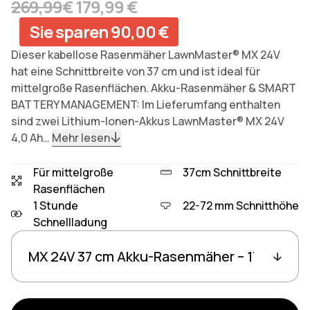
Regulärer Preis
Sonderpreis
269,99
€
179,99 €
Sie sparen 90,00 €
Dieser kabellose Rasenmäher LawnMaster® MX 24V
hat eine Schnittbreite von 37 cm und ist ideal für
mittelgroße Rasenflächen. Akku-Rasenmäher & SMART
BATTERY MANAGEMENT: Im Lieferumfang enthalten
sind zwei Lithium-Ionen-Akkus LawnMaster® MX 24V
4,0 Ah…
Mehr lesen
Für mittelgroße
37cm Schnittbreite
Rasenflächen
1 Stunde
22-72 mm Schnitthöhe
Schnellladung
Varianten
Verknüpfte Gruppenprodukte