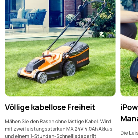
Völlige kabellose Freiheit
iPow
Man
Mähen Sie den Rasen ohne lästige Kabel. Wird
mit zwei leistungsstarken MX 24V 4.0Ah Akkus
Die Lei
und einem 1-Stunden-Schnellladegerät