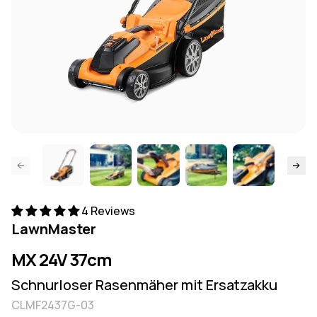
springen
Weiter 
4 Reviews
LawnMaster
MX 24V 37cm
Schnurloser Rasenmäher mit Ersatzakku
CLMF2437G-03