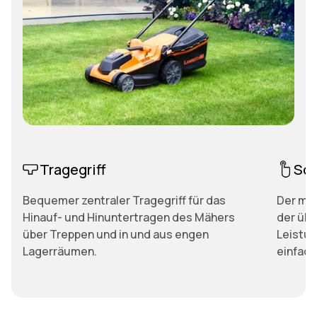
Tragegriff
Sof
Bequemer zentraler Tragegriff für das
Der mit
Hinauf- und Hinuntertragen des Mähers
der übe
über Treppen und in und aus engen
Leistun
Lagerräumen.
einfach