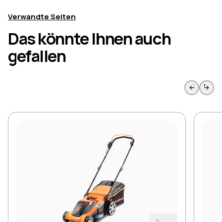
Verwandte Seiten
Das könnte Ihnen auch
gefallen
Skip to previous slide page
Skip to 