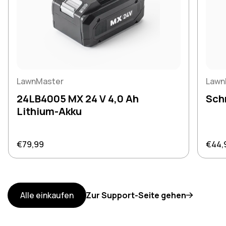
LawnMaster
Lawn
24LB4005 MX 24 V 4,0 Ah
Sch
Lithium-Akku
Regulärer Preis
Regul
€79,99
€44,
Alle einkaufen
Zur Support-Seite gehen